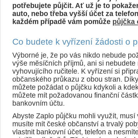
potřebujete půjčit. Ať už je to pokaže
auto, nebo třeba vyšší účet za telefon
každém případě vám pomůže
půjčka 
Co budete k vyřízení žádosti o 
Výborné je, že po vás nikdo nebude po
výše měsíčních příjmů, ani si nebudete
vyhovujícího ručitele. K vyřízení si přip
občanského průkazu z obou stran. Díky 
můžete požádat o půjčku kdykoli a kdek
můžete mít požadovanou finanční část
bankovním účtu.
Abyste Zaplo půjčku mohli využít, musí 
musíte mít české občanství a trvalý pob
vlastnit bankovní účet, telefon a nesmí