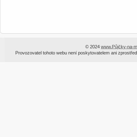
© 2024
www.Půjčky-na-m
Provozovatel tohoto webu není poskytovatelem ani zprostřed